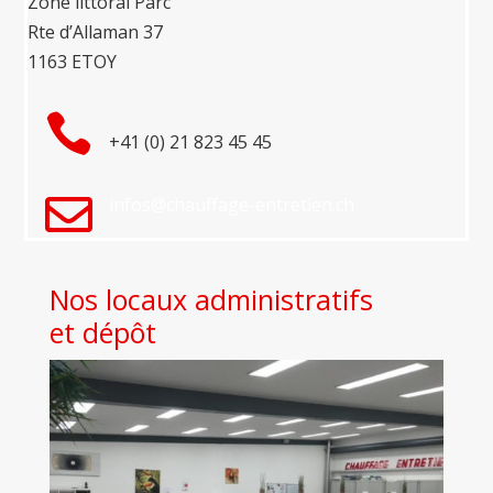
Zone littoral Parc
Rte d’Allaman 37
1163 ETOY

+41 (0) 21 823 45 45

infos@chauffage-entretien.ch
Nos locaux administratifs
et dépôt