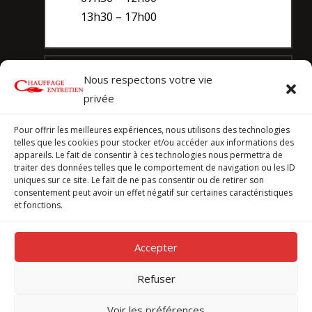
13h30 – 17h00
Dépannage 7/7j.

Nous respectons votre vie
Service de dépannage disponible tous
privée
les jours.
Pour offrir les meilleures expériences, nous utilisons des technologies
telles que les cookies pour stocker et/ou accéder aux informations des
En cas de problème ou de panne,
appareils. Le fait de consentir à ces technologies nous permettra de
prenez contact immédiatement avec
traiter des données telles que le comportement de navigation ou les ID
uniques sur ce site. Le fait de ne pas consentir ou de retirer son
notre équipe d’intervention au
consentement peut avoir un effet négatif sur certaines caractéristiques
et fonctions.
021 823 45 45
Accepter
© Chauffage-Entretien tous droits réservés
Refuser
Politique de confidentialité
Voir les préférences