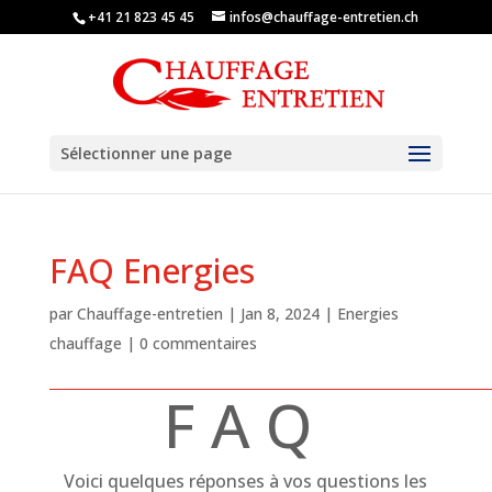
+41 21 823 45 45
infos@chauffage-entretien.ch
Sélectionner une page
FAQ Energies
par
Chauffage-entretien
|
Jan 8, 2024
|
Energies
chauffage
|
0 commentaires
F A Q
Voici quelques réponses à vos questions les