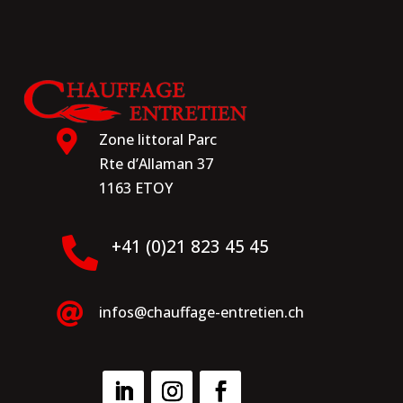

Zone littoral Parc
Rte d’Allaman 37
1163 ETOY

+41 (0)21 823 45 45

infos@chauffage-entretien.ch