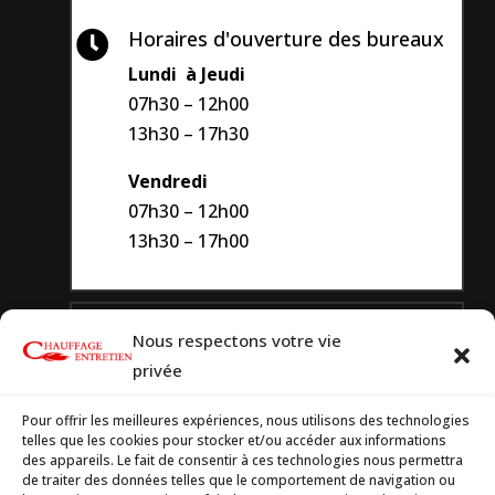
Horaires d'ouverture des bureaux

Lundi à Jeudi
07h30 – 12h00
13h30 – 17h30
Vendredi
07h30 – 12h00
13h30 – 17h00
Dépannage 7/7j.

Nous respectons votre vie
Service de dépannage disponible tous
privée
les jours.
Pour offrir les meilleures expériences, nous utilisons des technologies
telles que les cookies pour stocker et/ou accéder aux informations
En cas de problème ou de panne,
des appareils. Le fait de consentir à ces technologies nous permettra
prenez contact immédiatement avec
de traiter des données telles que le comportement de navigation ou