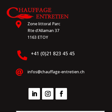

Zone littoral Parc
Rte d’Allaman 37
1163 ETOY

+41 (0)21 823 45 45

infos@chauffage-entretien.ch